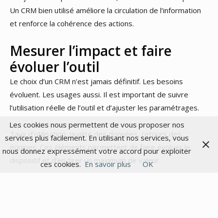
Un CRM bien utilisé améliore la circulation de l’information
et renforce la cohérence des actions.
Mesurer l’impact et faire
évoluer l’outil
Le choix d’un CRM n’est jamais définitif. Les besoins
évoluent. Les usages aussi. Il est important de suivre
l’utilisation réelle de l’outil et d’ajuster les paramétrages.
Les cookies nous permettent de vous proposer nos
Taux d’utilisation, qualité des données, retours des
services plus facilement. En utilisant nos services, vous
équipes. Ces éléments permettent de faire évoluer le
nous donnez expressément votre accord pour exploiter
dispositif et d’en tirer un maximum de valeur.
ces cookies.
En savoir plus
OK
Choisir un outil CRM pour une structure touristique est une
décision stratégique. Il ne s’agit pas de suivre une
tendance, mais de répondre à des besoins concrets.